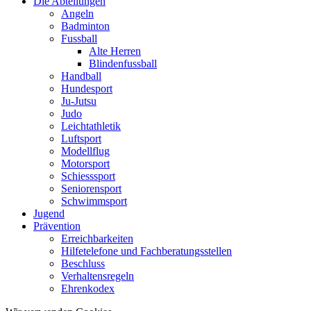
Die Abteilungen
Angeln
Badminton
Fussball
Alte Herren
Blindenfussball
Handball
Hundesport
Ju-Jutsu
Judo
Leichtathletik
Luftsport
Modellflug
Motorsport
Schiesssport
Seniorensport
Schwimmsport
Jugend
Prävention
Erreichbarkeiten
Hilfetelefone und Fachberatungsstellen
Beschluss
Verhaltensregeln
Ehrenkodex