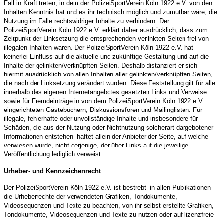
Fall in Kraft treten, in dem der PolizeiSportVerein Köln 1922 e.V. von den
Inhalten Kenntnis hat und es ihr technisch möglich und zumutbar wäre, die
Nutzung im Falle rechtswidriger Inhalte zu verhindern. Der
PolizeiSportVerein Köln 1922 e.V. erklärt daher ausdrücklich, dass zum
Zeitpunkt der Linksetzung die entsprechenden verlinkten Seiten frei von
illegalen Inhalten waren. Der PolizeiSportVerein Köln 1922 e.V. hat
keinerlei Einfluss auf die aktuelle und zukünftige Gestaltung und auf die
Inhalte der gelinkten/verknüpften Seiten. Deshalb distanziert er sich
hiermit ausdrücklich von allen Inhalten aller gelinkten/verknüpften Seiten,
die nach der Linksetzung verändert wurden. Diese Feststellung gilt für alle
innerhalb des eigenen Internetangebotes gesetzten Links und Verweise
sowie für Fremdeinträge in von dem PolizeiSportVerein Köln 1922 e.V.
eingerichteten Gästebüchern, Diskussionsforen und Mailinglisten. Für
illegale, fehlerhafte oder unvollständige Inhalte und insbesondere für
Schäden, die aus der Nutzung oder Nichtnutzung solcherart dargebotener
Informationen entstehen, haftet allein der Anbieter der Seite, auf welche
verwiesen wurde, nicht derjenige, der über Links auf die jeweilige
Veröffentlichung lediglich verweist.
Urheber- und Kennzeichenrecht
Der PolizeiSportVerein Köln 1922 e.V. ist bestrebt, in allen Publikationen
die Urheberrechte der verwendeten Grafiken, Tondokumente,
Videosequenzen und Texte zu beachten, von ihr selbst erstellte Grafiken,
Tondokumente, Videosequenzen und Texte zu nutzen oder auf lizenzfreie