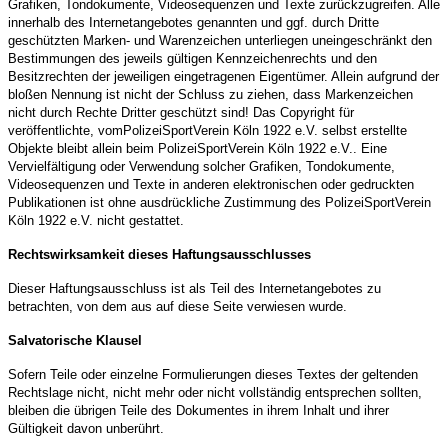
Grafiken, Tondokumente, Videosequenzen und Texte zurückzugreifen. Alle
innerhalb des Internetangebotes genannten und ggf. durch Dritte
geschützten Marken- und Warenzeichen unterliegen uneingeschränkt den
Bestimmungen des jeweils gültigen Kennzeichenrechts und den
Besitzrechten der jeweiligen eingetragenen Eigentümer. Allein aufgrund der
bloßen Nennung ist nicht der Schluss zu ziehen, dass Markenzeichen
nicht durch Rechte Dritter geschützt sind! Das Copyright für
veröffentlichte, vomPolizeiSportVerein Köln 1922 e.V. selbst erstellte
Objekte bleibt allein beim PolizeiSportVerein Köln 1922 e.V.. Eine
Vervielfältigung oder Verwendung solcher Grafiken, Tondokumente,
Videosequenzen und Texte in anderen elektronischen oder gedruckten
Publikationen ist ohne ausdrückliche Zustimmung des PolizeiSportVerein
Köln 1922 e.V. nicht gestattet.
Rechtswirksamkeit dieses Haftungsausschlusses
Dieser Haftungsausschluss ist als Teil des Internetangebotes zu
betrachten, von dem aus auf diese Seite verwiesen wurde.
Salvatorische Klausel
Sofern Teile oder einzelne Formulierungen dieses Textes der geltenden
Rechtslage nicht, nicht mehr oder nicht vollständig entsprechen sollten,
bleiben die übrigen Teile des Dokumentes in ihrem Inhalt und ihrer
Gültigkeit davon unberührt.