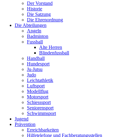
Der Vorstand
Historie
Die Satzung
Die Ehrenordnung
Die Abteilungen
Angeln
Badminton
Fussball
Alte Herren
Blindenfussball
Handball
Hundesport
Ju-Jutsu
Judo
Leichtathletik
Luftsport
Modellflug
Motorsport
Schiesssport
Seniorensport
Schwimmsport
Jugend
Prävention
Erreichbarkeiten
Hilfetelefone und Fachberatungsstellen