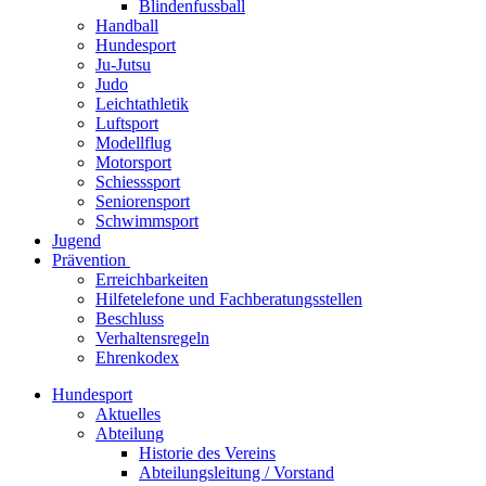
Blindenfussball
Handball
Hundesport
Ju-Jutsu
Judo
Leichtathletik
Luftsport
Modellflug
Motorsport
Schiesssport
Seniorensport
Schwimmsport
Jugend
Prävention
Erreichbarkeiten
Hilfetelefone und Fachberatungsstellen
Beschluss
Verhaltensregeln
Ehrenkodex
Hundesport
Aktuelles
Abteilung
Historie des Vereins
Abteilungsleitung / Vorstand